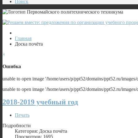
Поиск
Главная
Доска почёта
×
Ошибка
unable to open image '/home/users/p/ppt52/domains/ppt52.ru/images
unable to open image '/home/users/p/ppt52/domains/ppt52.ru/images
2018-2019 учебный год
Печать
Подробности
Категория: Доска почёта
Просмотров: 1695