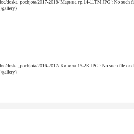
/doc/doska_pochjota/2017-2018/ Марина гр.14-11ТМ.JPG': No such fil
/gallery}
/doc/doska_pochjota/2016-2017/ Кирилл 15-2К.JPG': No such file or 
/gallery}