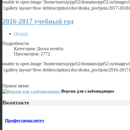
unable to open image '/home/users/p/ppt52/domains/ppt52.ru/images
{gallery layout=flow defdescription}doc/doska_pochjota/2017-2018{
2016-2017 учебный год
Печать
Подробности
Категория: Доска почёта
Просмотров: 2772
unable to open image '/home/users/p/ppt52/domains/ppt52.ru/images
{gallery layout=flow defdescription}doc/doska_pochjota/2016-2017{
Правое меню
Версия для слабовидящих
Вконтакте
Профессионалитет