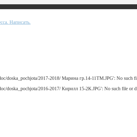
/doc/doska_pochjota/2017-2018/ Марина гр.14-11ТМ.JPG': No such fil
/doc/doska_pochjota/2016-2017/ Кирилл 15-2К.JPG': No such file or 